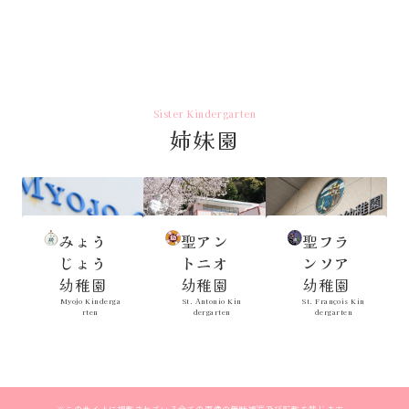
Sister Kindergarten
姉妹園
みょう
聖アン
聖フラ
じょう
トニオ
ンソア
幼稚園
幼稚園
幼稚園
Myojo Kinderga
St. Antonio Kin
St. François Kin
rten
dergarten
dergarten