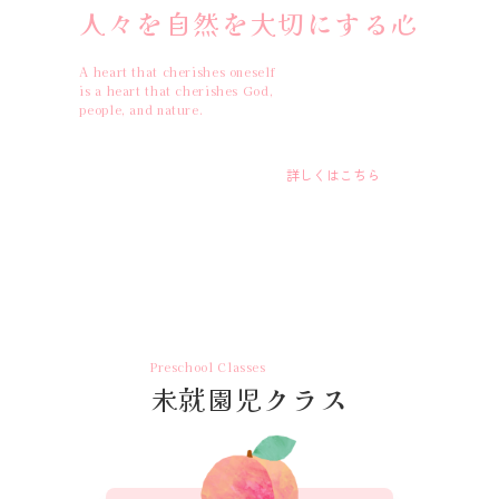
人々を自然を大切にする心
A heart that cherishes oneself
is a heart that cherishes God,
people, and nature.
入園募集要項
2027年度
詳しくはこちら
Preschool Classes
未就園児クラス