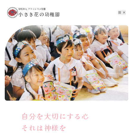
学校法人 フランシスコ学園
小さき花の幼稚園
自分を大切にする心
それは神様を